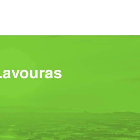
na
More
Login
Lavouras