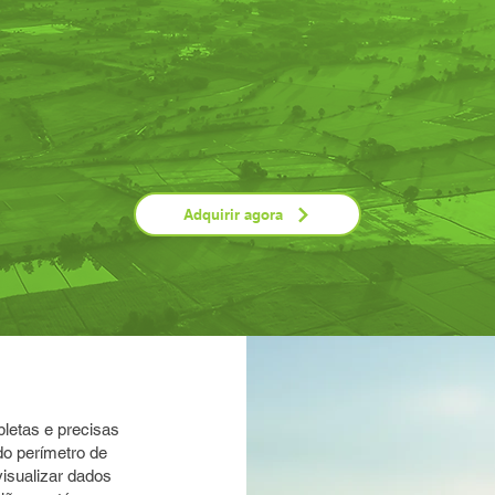
Adquirir agora
letas e precisas
do perímetro de
isualizar dados