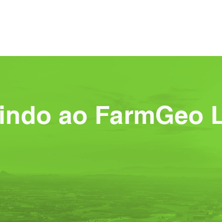
gens
O que é o FarmGeo
Mapas
Como funcio
indo ao FarmGeo 