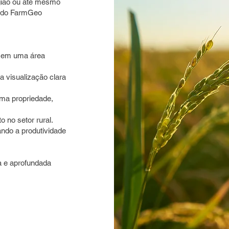
gião ou até mesmo
es do FarmGeo
s em uma área
a visualização clara
 uma propriedade,
 no setor rural.
ndo a produtividade
 e aprofundada